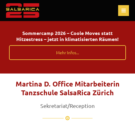
Sommercamp 2026 – Coole Moves statt
Hitzestress – jetzt in klimatisierten Räumen!
Mehr Infos...
Martina D. Office Mitarbeiterin
Tanzschule SalsaRica Zürich
Sekretariat/Reception