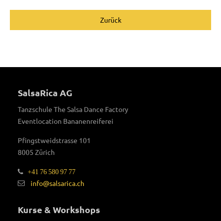
Zurück
SalsaRica AG
Tanzschule The Salsa Dance Factory
Eventlocation Bananenreiferei
Pfingstweidstrasse 101
8005 Zürich
+41 76 580 97 77
info@salsarica.ch
Kurse & Workshops