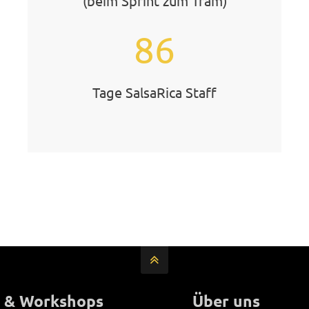
(beim Sprint zum Tram)
86
Tage SalsaRica Staff
 & Workshops
Über uns