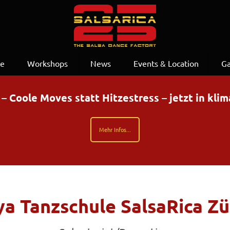
se
Workshops
News
Events & Location
Ga
Coole Moves statt Hitzestress – jetzt in kli
Mehr Infos...
a Tanzschule SalsaRica Zü