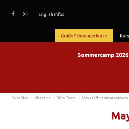
English Infos
Gratis Schnupperkurse
Kur
Sommercamp 2026 – 
SalsaRica
Über uns
Büro Team
Maya Officemitarbeiterin
May