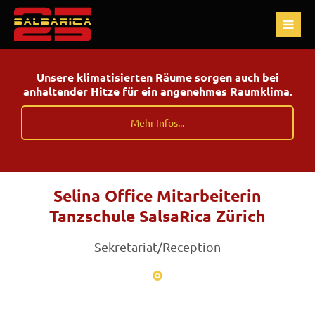
Unsere klimatisierten Räume sorgen auch bei
anhaltender Hitze für ein angenehmes Raumklima.
Mehr Infos...
Selina Office Mitarbeiterin
Tanzschule SalsaRica Zürich
Sekretariat/Reception