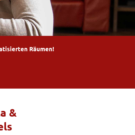
matisierten Räumen!
ta &
els