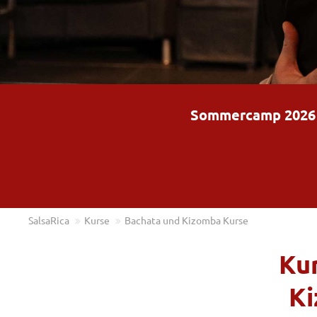
Sommercamp 2026 – 
SalsaRica
Kurse
Bachata und Kizomba Kurse
Kur
Ki