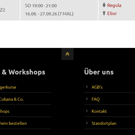
Regula
SO 19:00 - 21:00
IZ2
Elior
16.08. - 27.09.26 (7 MAL)
 & Workshops
Über uns
gerkurse
AGB's
 Cubana & Co.
FAQ
shops
Kontakt
hein bestellen
Standortplan