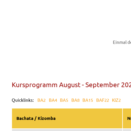
Einmal d
Kursprogramm August - September 20
BA2
BA4
BA5
BA8
BA15
BAF22
KIZ2
Bachata / Kizomba
N