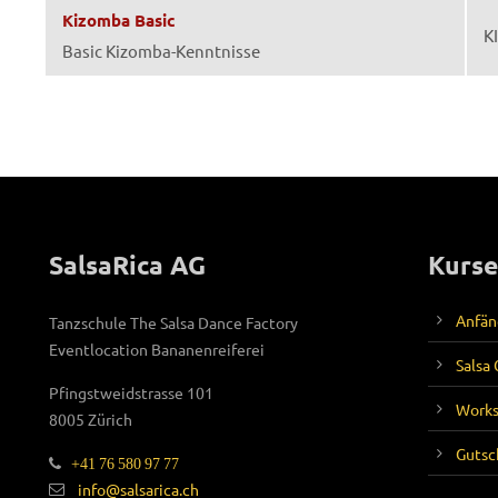
Kizomba Basic
K
Basic Kizomba-Kenntnisse
SalsaRica AG
Kurse
Anfän
Tanzschule The Salsa Dance Factory
Eventlocation Bananenreiferei
Salsa
Pfingstweidstrasse 101
Work
8005 Zürich
Gutsc
+41 76 580 97 77
info@salsarica.ch