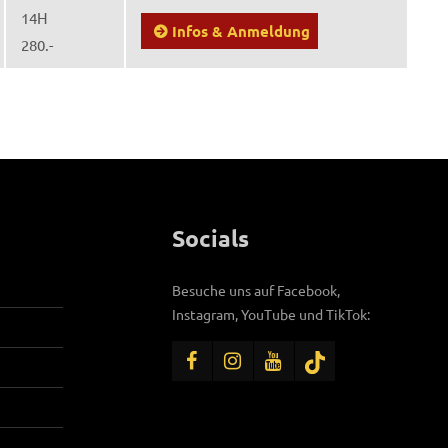
14H
Infos & Anmeldung
280.-
Socials
Besuche uns auf Facebook,
Instagram, YouTube und TikTok: