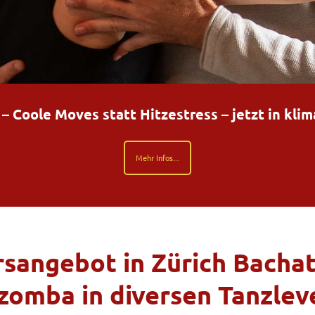
Coole Moves statt Hitzestress – jetzt in kli
Mehr Infos...
sangebot in Zürich Bacha
zomba in diversen Tanzlev