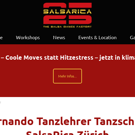
se
Workshops
News
Events & Location
Ga
Coole Moves statt Hitzestress – jetzt in kli
Mehr Infos...
r
rnando Tanzlehrer Tanzsch
SalsaRica Zürich