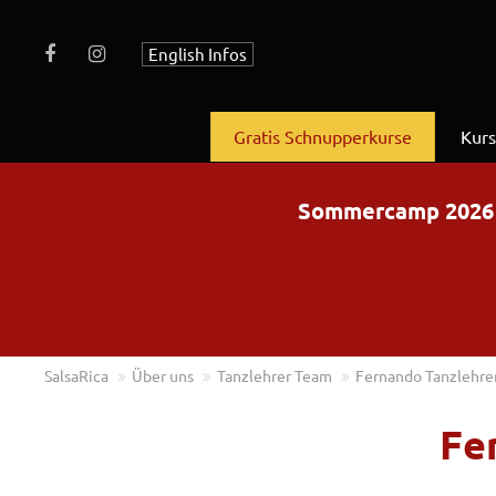
English Infos
Gratis Schnupperkurse
Kur
Sommercamp 2026 – 
SalsaRica
Über uns
Tanzlehrer Team
Fernando Tanzlehre
Fe