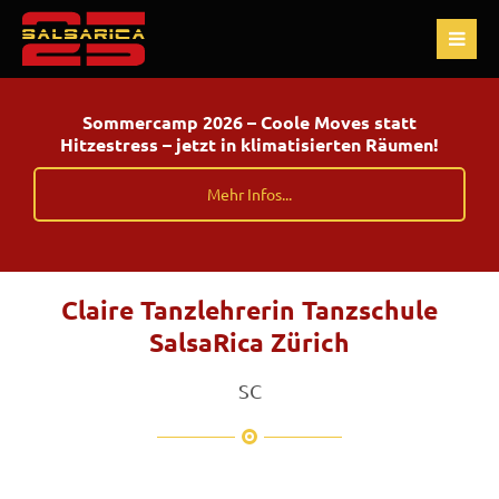
Sommercamp 2026 – Coole Moves statt
Hitzestress – jetzt in klimatisierten Räumen!
Mehr Infos...
Claire Tanzlehrerin Tanzschule
SalsaRica Zürich
SC