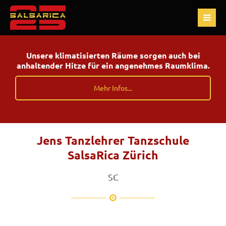
Unsere klimatisierten Räume sorgen auch bei
anhaltender Hitze für ein angenehmes Raumklima.
Mehr Infos...
Jens Tanzlehrer Tanzschule
SalsaRica Zürich
SC