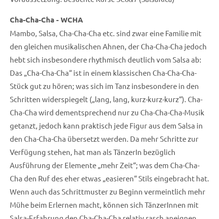
Cha-Cha-Cha - WCHA
Mambo, Salsa, Cha-Cha-Cha etc. sind zwar eine Familie mit
den gleichen musikalischen Ahnen, der Cha-Cha-Cha jedoch
hebt sich insbesondere rhythmisch deutlich vom Salsa ab:
Das „Cha-Cha-Cha“ ist in einem klassischen Cha-Cha-Cha-
Stück gut zu hören; was sich im Tanz insbesondere in den
Schritten widerspiegelt („lang, lang, kurz-kurz-kurz“). Cha-
Cha-Cha wird dementsprechend nur zu Cha-Cha-Cha-Musik
getanzt, jedoch kann praktisch jede Figur aus dem Salsa in
den Cha-Cha-Cha übersetzt werden. Da mehr Schritte zur
Verfügung stehen, hat man als TänzerIn bezüglich
Ausführung der Elemente „mehr Zeit“; was dem Cha-Cha-
Cha den Ruf des eher etwas „easieren“ Stils eingebracht hat.
Wenn auch das Schrittmuster zu Beginn vermeintlich mehr
Mühe beim Erlernen macht, können sich TänzerInnen mit
Salsa-Erfahrung den Cha-Cha-Cha relativ rasch aneignen.