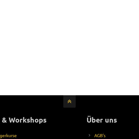
 & Workshops
Über uns
gerkurse
AGB's