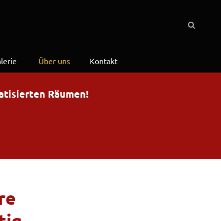
lerie
Über uns
Kontakt
matisierten Räumen!
re
tig.