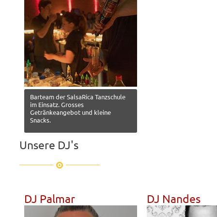
Barteam der SalsaRica Tanzschule
im Einsatz. Grosses
Getränkeangebot und kleine
Snacks.
Unsere DJ's
DJ Palmar
DJ Nandes