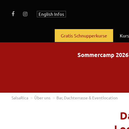
English Infos
Gratis Schnupperkurse
Kur
Sommercamp 2026 – 
SalsaRica
Über uns
Bar, Dachterrasse & Eventlocation
D
Loc