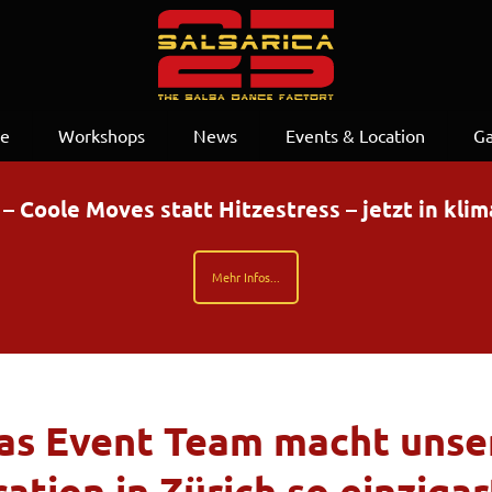
se
Workshops
News
Events & Location
Ga
Coole Moves statt Hitzestress – jetzt in kli
Mehr Infos...
as Event Team macht unse
ation in Zürich so einzigar