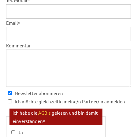
Tel. Mobile
*
Email
*
Kommentar
Newsletter abonnieren
Ich möchte gleichzeitig meine/n Partner/in anmelden
Anmeldung Partner/in:
Ich habe die
AGB's
gelesen und bin damit
einverstanden
*
Mein/e Partner/in ist bereits registriert
(Angabe von E-Mail reicht aus)
Ja