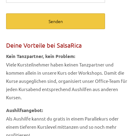
Anrede
*
Name
*
Deine Vorteile bei SalsaRica
Vorname
*
Kein Tanzpartner, kein Problem:
Viele Kursteilnehmer haben keinen Tanzpartner und
kommen allein in unsere Kurs oder Workshops. Damit die
Tel. Mobile
*
Kurse ausgeglichen sind, organisiert unser Office-Team für
jeden Kursabend entsprechend Aushilfen aus anderen
Kursen.
Email
*
Aushilfsangebot:
Als Aushilfe kannst du gratis in einem Parallekurs oder
einem tieferen Kurslevel mittanzen und so noch mehr
profitieren!