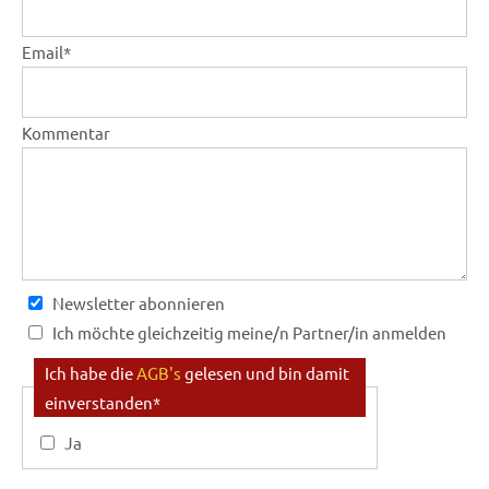
Email
*
Kommentar
Newsletter abonnieren
Ich möchte gleichzeitig meine/n Partner/in anmelden
Anmeldung Partner/in:
Ich habe die
AGB's
gelesen und bin damit
einverstanden
*
Mein/e Partner/in ist bereits registriert
(Angabe von E-Mail reicht aus)
Ja
Anrede
*