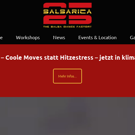
se
Workshops
News
Events & Location
Ga
Coole Moves statt Hitzestress – jetzt in kli
Mehr Infos...